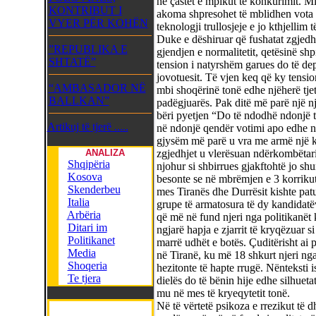
në çastet e mpikut të konkurimit. M
KONTRIBUT I
akoma shpresohet të mblidhen vot
VYER PËR KOHËN
teknologji trullosjeje e jo kthjellim 
Duke e dëshiruar që fushatat zgjedh
”REPUBLIKA E
gjendjen e normalitetit, qetësinë sh
SHTATË”
tension i natyrshëm garues do të depë
jovotuesit. Të vjen keq që ky tensio
“AMBASADOR NË
mbi shoqërinë tonë edhe njëherë tje
BALLKAN”
padëgjuarës. Pak ditë më parë një n
bëri pyetjen “Do të ndodhë ndonjë tr
Artikuj të tjerë .....
në ndonjë qendër votimi apo edhe nd
gjysëm më parë u vra me armë një k
ANALIZA
zgjedhjet u vlerësuan ndërkombëtaris
Shqipëria
njohur si shbirrues gjakftohtë jo shu
Kosova
besonte se në mbrëmjen e 3 korrikut
Skenderbeu
mes Tiranës dhe Durrësit kishte patur
Italia
grupe të armatosura të dy kandidatëv
Arbëria
që më në fund njeri nga politikanët
Ditari im
ngjarë hapja e zjarrit të kryqëzuar s
Politikanet
marrë udhët e botës. Çuditërisht ai p
Media
në Tiranë, ku më 18 shkurt njeri ng
Shoqeria
hezitonte të hapte rrugë. Nënteksti 
Te tjera
dielës do të bënin hije edhe silhuet
mu në mes të kryeqytetit tonë.
Në të vërtetë psikoza e rrezikut të d