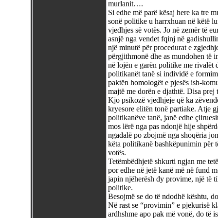
murlanit….
Si edhe më parë kësaj here ka tre mu
sonë politike u harrxhuan në këtë lu
vjedhjes së votës. Jo në zemër të e
asnjë nga vendet fqinj në gadishull
një minutë për procedurat e zgjedhje
përgjithmonë dhe as mundohen të int
në lojën e garën politike me rivalët 
politikanët tanë si individë e formi
paktën homologët e pjesës ish-komun
majtë me dorën e djathtë. Disa prej t
Kjo psikozë vjedhjeje që ka zëvendë
kryesore elitën tonë partiake. Atje 
politikanëve tanë, janë edhe çlirues
mos lërë nga pas ndonjë hije shpërd
ngadalë po zbojmë nga shoqëria jonë
këta politikanë bashkëpunimin për t
votës.
Tetëmbëdhjetë shkurti ngjan me tetë
por edhe në jetë kanë më në fund mos
japin njëherësh dy provime, një të t
politike.
Besojmë se do të ndodhë kështu, do 
Në rast se “provimin” e pjekurisë kla
ardhshme apo pak më vonë, do të ish