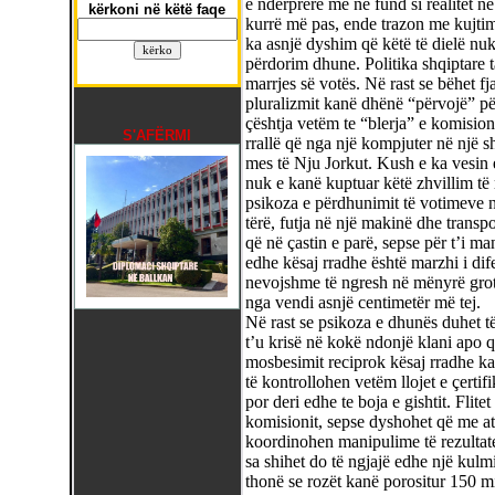
e ndërprerë më në fund si realitet n
kërkoni në këtë faqe
kurrë më pas, ende trazon me kujtim
ka asnjë dyshim që këtë të dielë nu
përdorim dhune. Politika shqiptare 
marrjes së votës. Në rast se bëhet fj
pluralizmit kanë dhënë “përvojë” pë
çështja vetëm te “blerja” e komisio
S'AFËRMI
rrallë që nga një kompjuter në një s
mes të Nju Jorkut. Kush e ka vesin 
nuk e kanë kuptuar këtë zhvillim të
psikoza e përdhunimit të votimeve n
tërë, futja në një makinë dhe transpo
që në çastin e parë, sepse për t’i ma
edhe kësaj rradhe është marzhi i dife
nevojshme të ngresh në mënyrë grot
nga vendi asnjë centimetër më tej.
Në rast se psikoza e dhunës duhet t
t’u krisë në kokë ndonjë klani apo q
mosbesimit reciprok kësaj rradhe k
të kontrollohen vetëm llojet e çertifi
por deri edhe te boja e gishtit. Flite
komisionit, sepse dyshohet që me at
koordinohen manipulime të rezulta
sa shihet do të ngjajë edhe një kulm
thonë se rozët kanë porositur 150 m