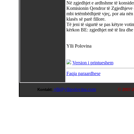
Në zgjedhjet e ardhshme të konsider
Komisionin Qendror të Zgjedhjeve dh
mbi tetëmbëdhjetë vjeç, por ata nën 
klasës së parë fillore.
Të jeni të sigurtë se pas këtyre vot
kërkon BE: zgjedhjet më të lira dhe
Ylli Polovina
Version i printueshem
Faqja paraardhese
ylli@yllipolovina.com
©
Kontakt:
2007-2