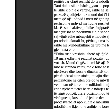
regjistruar çfarë realisht do të ndod
Tani duket sikur është gjysma e popul
të ishte kjo një e vërtetë, është në
psikozë vjedhjeje nuk mund dot t’i fa
meta që një individ i merr në gen ng
përhap një individ me fuqi e pushtet
klasës sonë aktive politike shqipta
mënçurisht në ndërtimin e një shoqër
saj vijnë edhe mbrapshti e modele s
po ndodh aktualisht, përhapja masiv
është një kundërkulturë që urojmë 
gjenerata e re.
“Frika ruan vreshtin” thotë një fjal
18 mars edhe një rezultat pozitiv: 
votash. Mund t’i gëzohemi kësaj? Pë
mbesë Brenda vetes, më e fortë se k
njerëzore dhe forca e dinakërisë kon
për të përcaktuar stinën, muajin dhe
përcaktojnë në cilën orë do të mbylle
vendosur në terrenin e ndikimit të n
edhe njëherë tjetër harta e ndarjes t
të rrinë policët, çfarë pozicioni do t
vëzhguesit, kush do të jetë te dera, c
proçesverbalet apo kutitë e mbushura
ndodhë me ikjen dhe ardhjen e korent