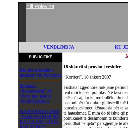
Ylli Polovina
VENDLINDJA
KU J
PUBLICITIKË
18 shkurti si provim i veshtire
Pak për shkrimin e
profesor Ylli Polovinës
“Korrieri”, 10 shkurt 2007
Shpatat e
Fushatat zgjedhore nuk janë periudh
“Skënderbeut” në
real mbi klasën politike. Në kësi rast
Vjenë nuk janë të
jetës së saj, ku ka me bollëk adrena
Gjergj Kastriotit
pasioni për t’u dukur gjithsecili më i
parealizueshmet, kënaqësia për të sa
HAJRI HIMA LIBRI
të hatashmet. E mira do të ishte që 
“AMBASADOR NË
politikanët të dëshmonin të kundërtë
BALLKAN” I YLLI
periudhat “e qeta” pa zgjedhje të afë
POLOVINES,