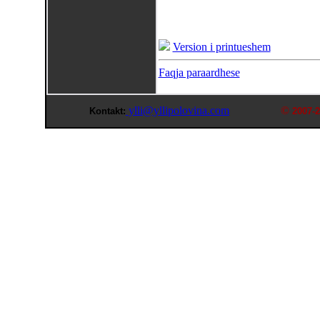
Version i printueshem
Faqja paraardhese
ylli@yllipolovina.com
©
Kontakt:
2007-2