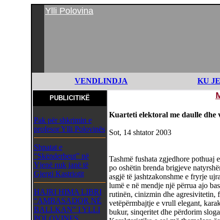
Ylli Polovina
VENDLINDJA
KU J
PUBLICITIKË
Kuarteti elektoral me daulle dhe v
Pak për shkrimin e
profesor Ylli Polovinës
Sot, 14 shtator 2003
Shpatat e
“Skënderbeut” në
Tashmë fushata zgjedhore pothuaj e k
Vjenë nuk janë të
po oshëtin brenda brigjeve natyrshë
Gjergj Kastriotit
asgjë të jashtzakonshme e fryrje ujra
lumë e në mendje një përrua ajo b
HAJRI HIMA LIBRI
rutinën, cinizmin dhe agresivitetin,
“AMBASADOR NË
vetëpërmbajtje e vrull elegant, karakt
BALLKAN” I YLLI
bukur, sinqeritet dhe përdorim sloga
POLOVINES,