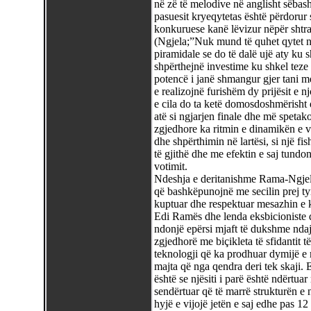
në zë të melodive në anglisht sëbashk
pasuesit kryeqytetas është përdorur
konkuruese kanë lëvizur nëpër shtra
(Ngjela;”Nuk mund të quhet qytet n
piramidale se do të dalë ujë aty ku
shpërthejnë investime ku shkel teze
potencë i janë shmangur gjer tani me
e realizojnë furishëm dy prijësit e n
e cila do ta ketë domosdoshmërisht d
atë si ngjarjen finale dhe më spetako
zgjedhore ka ritmin e dinamikën e ve
dhe shpërthimin në lartësi, si një f
të gjithë dhe me efektin e saj tundon
votimit.
Ndeshja e deritanishme Rama-Ngjela
që bashkëpunojnë me secilin prej ty
kuptuar dhe respektuar mesazhin e kës
Edi Ramës dhe lenda eksbicioniste q
ndonjë epërsi mjaft të dukshme ndaj 
zgjedhorë me biçikleta të sfidantit të
teknologji që ka prodhuar dymijë e m
majta që nga qendra deri tek skaji. 
është se njësiti i parë është ndërtua
sendërtuar që të marrë strukturën e n
hyjë e vijojë jetën e saj edhe pas 12 te