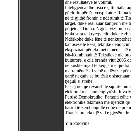
dhe rezultateve të votimit.
Inteligjenca dhe risia e çiftit balla
përdorin për t’u vetspikatur: Rama 
në të gjithë frontin e ndërtimit të T
largët, duke realizuar kantjerin më t
përjetuar Tirana. Ngjela viziton bas
braktisura të kryeqytetit, duke e zbu
Ndërkohë duke lënë të nënkuptohet s
kanosëse të kësaj teknike denonci
ekspozuan për ekranet e medias të n
ish-Kombinatit të Tekstileve një pr
kulturore, e cila brenda vitit 2005 d
në kushte mjaft të këqija me qindra
marramëndës, i vënë në lëvizje për e
qartë negativ se bujtësit e sistemuar
tjegull si strehë.
Pastaj në një revansh të sigurtë mom
elektoral më shumëngjyrësh: Inva Mu
Partisë Demokratike. Paraqiti edhe w
elektronike takimesh me njerëzit q
harroi të kembëngulte edhe në premt
Tiranës brenda një viti e gjysëm do t’
Ylli Polovina