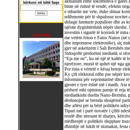
aktualisht edhe lokomotiva e garës z
kërkoni në këtë faqe
binte në rutinë të rendë, efektin neg
e mbartin me vete, duke shtuar kont
ndihmonte për të shpalosur novitet as
shfaqje lumturie popullore dhe as 
njësite dygishtëshish nëpër sheshe.
investim i sigurtë të korrash të mira
S'AFËRMI
me vetëm foton e Fatos Nanos (në qe
dhe imponuese elektronike), siç nuk
gjer në asketizëm i Sali Berishës me 
Sidoqoftë përdorimi mediatik si sfond
“Eja me ne”, ku në një të kaltër të 
njerëzore, mund të quhet një nga gje
Por risia e vërtetë e kësaj beteje el
Ky çift elektoral edhe pse nëpër kro
informimi për veprimtarinë ditore të 
gjestet e tyre është më i madh. Ata
përherë mbi opinion pamje të reja të
mediatikisht duelin Nano-Berisha,
dëshmojnë se brenda shoqërisë partia
dhe aftësi për ta bërë politikën ndry
Tipari më i parë novativ i çiftit nde
rendë dhe stresant të sharjes, kërcën
mëdhenjtë e politikës shqiptare trazo
dhimbje në lukth të stomakut, festa 