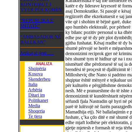
Karakteristika e saj më themelore ës
KONTRIBUT I
katër e dy liderave kryesorë të form
VYER PËR KOHËN
asaj Demokratike. Si pasojë e kësaj s
regjizorët dhe ekzekutuesit e saj j
”REPUBLIKA E
vite që i shohim të bëjnë garë, duke
SHTATË”
apo humbës elektoralë, por përherë 
ky bilanc pozitiv personal u ka dhën
“AMBASADOR NË
edhe pse që të dy për plot dymbëdhje
BALLKAN”
gjitha fushatat. Kësaj rradhe të dy 
shumë përvojë se herët e mëparshme,
Artikuj të tjerë .....
demonizimi reciprok gjer në kriminal
bën shumë tym të hidhur që na i nxorr
ANALIZA
nismëtarë dhe përdoruesë të saj ia d
Shqipëria
brendësi të proçesit të djallëzimit të
Kosova
Millosheviç dhe Nano si padrino mafi
Skenderbeu
shqiptar është mënyrë e tejkaluar us
Italia
për kulturën e përgjithshme demokr
Arbëria
nesh. Më e pranueshme do të ishte zë
Ditari im
demonizimit të kundërshtarit nëpërm
Politikanet
sëfundi fjala Nastradin që hyri në 
Media
parë të lulëzojë në fazën parazgjed
Shoqeria
Mamadhija etj). Në ballafaqimin e pë
Te tjera
fushate, ç’ka çdo ditë e më shumë d
edhe mjaft lodhëse për elektoratin, p
gjetje mjetesh e formash të reja tërh