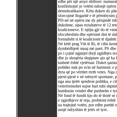
edhe për një arsye shifrore: numurat 
konfirmojnë jo vetëm ndonjë epërsi të
demokratikasve. Këta duken dy pikë 
sforcojmë llogaritë e të përmbysim pë
PD-në në epërsi me dy përqindë mbi 
dukshme, sipas rezultateve të 12 tet
koalicioneve. E njëjta gjë do të vint
sfocoheshim dhe epërsinë disi të dal
formalisht si të koalicionit të djathtë
Në këtë prag Viti të Ri, të cilin kem
dymbëdhjetë muaj më parë, PS dhe 
po i çojnë ngjarjet drejt zgjidhjes re
dhe jo shoqëria shqiptare ajo që ka 
tashmë është vjetëruar. Duket qartas
politike nuk po ecin në harmoni: e pa
dyta që po vërtitet rreth vetes. Nga 
pjesë-pjesë e në mënyrë spontane, p
nga ana tjetër qendron politika, e c
vetreformohet sepse bart mbi shpin
humbasin vendet dhe pushtetin e tyr
Në fund të fundit kjo do të thotë se n
e zgjedhjeve të reja, problemi është 
ua trajtojnë votën, por edhe partitë
asnjë ndryshim të jetës së tyre.