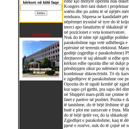
edhe kjo mënyrë operimi nuk duket 
kërkoni në këtë faqe
Kongres deri tani duket i projektuar 
sotëm dhe po ashtu të së njëjtës më
renduara. Shpresa se kandidatët për
nëpërmjet trysnisë së tyre do të kri
inerci apo fanatizëm të shkaktojë të
në pozicionet e veta konservatore.
S'AFËRMI
Nuk do të ishte një zgjidhje politike
parakohshme nga vetë udhëheqja e soc
epërsinë në terrenin elektoral. Mat
goditje (zgjedhje e parakohshme) P
drejtuesve të saj aktualë si edhe qe
kërkon edhe opozita dhe në dukje pol
përshtypjen sikur po ndërmerr një n
kombinuar shkencërisht. Të dy karv
e zgjedhjeve të parakohshme ose pra
Opozita do të ngulë kembë që zgjedh
kur sapo çel gjethi, pra sapo del di
në Shqipëri mars-prilli me çmime të l
fatet e partive në pushtet. Pozita e
të tanishme, do të bëjë lëshime të gj
butë e plot me zarzavate e fruta. Mi
do të bëjë tjetër veç do ta shkarko
Zgjedhjet e parakohshme, kaq të dës
pjesë e rozëve, nuk do të çojnë në nd