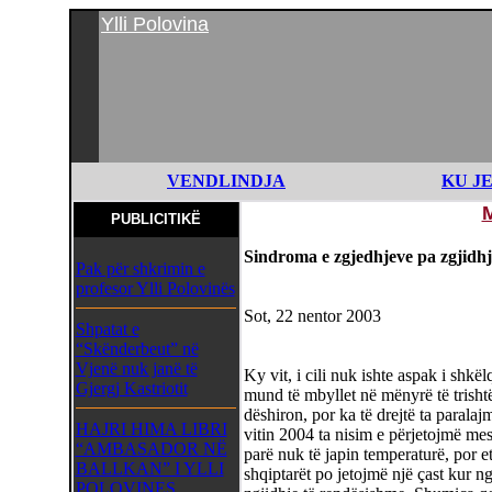
Ylli Polovina
VENDLINDJA
KU J
PUBLICITIKË
Sindroma e zgjedhjeve pa zgjidhj
Pak për shkrimin e
profesor Ylli Polovinës
Sot, 22 nentor 2003
Shpatat e
“Skënderbeut” në
Vjenë nuk janë të
Ky vit, i cili nuk ishte aspak i shk
Gjergj Kastriotit
mund të mbyllet në mënyrë të trish
dëshiron, por ka të drejtë ta parala
HAJRI HIMA LIBRI
vitin 2004 ta nisim e përjetojmë mes
“AMBASADOR NË
parë nuk të japin temperaturë, por et
BALLKAN” I YLLI
shqiptarët po jetojmë një çast kur n
POLOVINES,