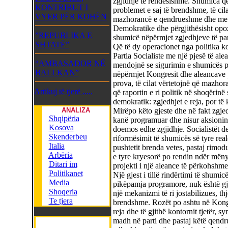
zgjidhje të rendësishme. Shumica qev
KONTRIBUT I
problemet e saj të brendshme, të cil
VYER PËR KOHËN
mazhorancë e qendrueshme dhe me ef
Demokratike dhe përgjithësisht opoz
”REPUBLIKA E
shumicë nëpërmjet zgjedhjeve të p
SHTATË”
Që të dy operacionet nga politika ko
Partia Socialiste me një pjesë të ale
“AMBASADOR NË
mendojnë se sigurimin e shumicës p
BALLKAN”
nëpërmjet Kongresit dhe aleancave p
prova, të cilat vërtetojnë që mazho
Artikuj të tjerë .....
që raportin e ri politik në shoqërin
demokratik: zgjedhjet e reja, por të 
ANALIZA
Mirëpo këto gjeste dhe në fakt zgjedh
Shqipëria
kanë programuar dhe nisur aksionin e
Kosova
doemos edhe zgjidhje. Socialistët de
Skenderbeu
riformësimit të shumicës së tyre real
Italia
pushtetit brenda vetes, pastaj rimod
Arbëria
e tyre kryesorë po rendin ndër mënyr
Ditari im
projekti i një aleance të përkohshme
Politikanet
Një gjest i tillë rindërtimi të shumic
Media
pikëpamja programore, nuk është gjë 
Shoqeria
një mekanizmi të ri jostabilizues, thj
Te tjera
brendshme. Rozët po ashtu në Kongr
reja dhe të gjithë kontornit tjetër, s
madh në parti dhe pastaj këtë qendr