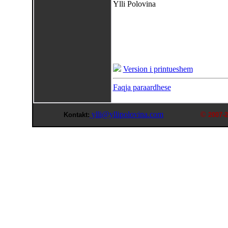
Ylli Polovina
Version i printueshem
Faqja paraardhese
ylli@yllipolovina.com
©
Kontakt:
2007-2