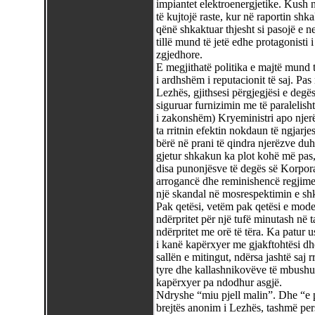
impiantet elektroenergjetike. Kush n
të kujtojë raste, kur në raportin shka
qënë shkaktuar thjesht si pasojë e n
tillë mund të jetë edhe protagonisti 
zgjedhore.
E megjithatë politika e majtë mund 
i ardhshëm i reputacionit të saj. Pas
Lezhës, gjithsesi përgjegjësi e degës
siguruar furnizimin me të paralelish
i zakonshëm) Kryeministri apo njerëzi
ta rritnin efektin nokdaun të ngjarj
bërë në prani të qindra njerëzve duh
gjetur shkakun ka plot kohë më pas,
disa punonjësve të degës së Korpora
arrogancë dhe reminishencë regjime
një skandal në mosrespektimin e shke
Pak qetësi, vetëm pak qetësi e modes
ndërpritet për një tufë minutash në 
ndërpritet me orë të tëra. Ka patur us
i kanë kapërxyer me gjakftohtësi dhe
sallën e mitingut, ndërsa jashtë saj
tyre dhe kallashnikovëve të mbushur 
kapërxyer pa ndodhur asgjë.
Ndryshe “miu pjell malin”. Dhe “e pj
brejtës anonim i Lezhës, tashmë per