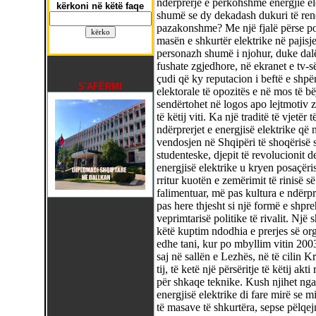
ndërprerje e përkohshme energjie ele
kërkoni në këtë faqe
shumë se dy dekadash dukuri të ren
pazakonshme? Me një fjalë përse po 
masën e shkurtër elektrike në pajisje
personazh shumë i njohur, duke dalë p
fushate zgjedhore, në ekranet e tv-s
çudi që ky reputacion i beftë e shpër
S'AFËRMI
elektorale të opozitës e në mos të bë
sendërtohet në logos apo lejtmotiv 
të këtij viti. Ka një traditë të vjetër
ndërprerjet e energjisë elektrike që n
vendosjen në Shqipëri të shoqërisë s
studenteske, djepit të revolucionit d
energjisë elektrike u kryen posaçëri
rritur kuotën e zemërimit të rinisë s
falimentuar, më pas kultura e ndërpr
pas here thjesht si një formë e shpr
veprimtarisë politike të rivalit. Një
këtë kuptim ndodhia e prerjes së orga
edhe tani, kur po mbyllim vitin 200
saj në sallën e Lezhës, në të cilin K
tij, të ketë një përsëritje të këtij a
për shkaqe teknike. Kush njihet ng
energjisë elektrike di fare mirë se 
të masave të shkurtëra, sepse pëlqejn