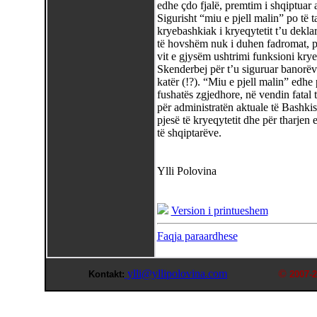
edhe çdo fjalë, premtim i shqiptuar a
Sigurisht “miu e pjell malin” po të t
kryebashkiak i kryeqytetit t’u deklar
të hovshëm nuk i duhen fadromat, po
vit e gjysëm ushtrimi funksioni kr
Skenderbej për t’u siguruar banorëve
katër (!?). “Miu e pjell malin” edhe
fushatës zgjedhore, në vendin fatal të
për administratën aktuale të Bashkis
pjesë të kryeqytetit dhe për tharjen
të shqiptarëve.
Ylli Polovina
Version i printueshem
Faqja paraardhese
ylli@yllipolovina.com
©
Kontakt:
2007-2