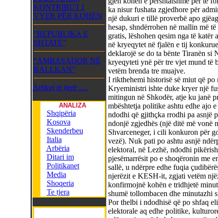
gjen kohën e përshtatshme për të fol
KONTRIBUT I
ka nisur fushata zgjedhore për adm
VYER PËR KOHËN
një dukuri e tillë proverbë apo gjë
hesap, shndërrohen në mallin më të l
”REPUBLIKA E
gratis, lëshohen qesim nga të katër
SHTATË”
në kryeqytet në fjalën e tij konkurue
deklarojë se do ta bënte Tiranën si N
“AMBASADOR NË
kryeqyteti ynë për tre vjet mund të b
BALLKAN”
vetëm brenda tre muajve.
I rikthehemi historisë së miut që po nx
Artikuj të tjerë .....
Kryeministri ishte duke kryer një fu
mitingun në Shkodër, atje ku janë p
ANALIZA
mbështetja politike ashtu edhe ajo e 
Shqipëria
ndodhi që gjithçka rrodhi pa asnjë 
Kosova
ndonjë zgjedhës (një ditë më vonë 
Skenderbeu
Shvarceneger, i cili konkuron për g
Italia
vezë). Nuk pati po ashtu asnjë ndërp
Arbëria
elektoral, në Lezhë, ndodhi pikërish
Ditari im
pjesëmarrësit po e shoqëronin me ent
Politikanet
sallë, u ndërpre edhe fuqia çudibërë
Media
njerëzit e KESH-it, zgjati vetëm njëz
Shoqeria
konfirmojnë kohën e tridhjetë minuta
Te tjera
shumë tollombacen dhe minutazhi sip
Por thelbi i ndodhisë që po shfaq eli
elektorale aq edhe politike, kulturore