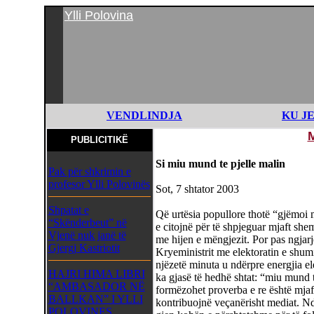
Ylli Polovina
VENDLINDJA
KU J
PUBLICITIKË
Si miu mund te pjelle malin
Pak për shkrimin e
profesor Ylli Polovinës
Sot, 7 shtator 2003
Shpatat e
Që urtësia popullore thotë “gjëmoi ma
“Skënderbeut” në
e citojnë për të shpjeguar mjaft she
Vjenë nuk janë të
me hijen e mëngjezit. Por pas ngjarj
Gjergj Kastriotit
Kryeministrit me elektoratin e shum
njëzetë minuta u ndërpre energjia ele
HAJRI HIMA LIBRI
ka gjasë të hedhë shtat: “miu mund 
“AMBASADOR NË
formëzohet proverba e re është mjaft
BALLKAN” I YLLI
kontribuojnë veçanërisht mediat. Ndër
POLOVINES,