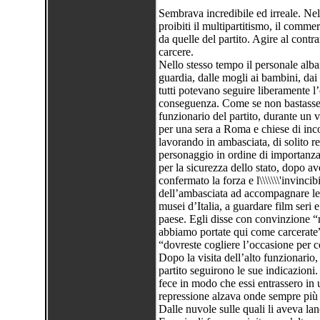
Sembrava incredibile ed irreale. Nel
proibiti il multipartitismo, il commer
da quelle del partito. Agire al contr
carcere.
Nello stesso tempo il personale alba
guardia, dalle mogli ai bambini, dai
tutti potevano seguire liberamente l
conseguenza. Come se non bastasse q
funzionario del partito, durante un v
per una sera a Roma e chiese di inco
lavorando in ambasciata, di solito re
personaggio in ordine di importanza 
per la sicurezza dello stato, dopo ave
confermato la forza e l\\\\\\\'invincib
dell’ambasciata ad accompagnare le 
musei d’Italia, a guardare film seri e
paese. Egli disse con convinzione “n
abbiamo portate qui come carcerate”
“dovreste cogliere l’occasione per co
Dopo la visita dell’alto funzionario, 
partito seguirono le sue indicazioni
fece in modo che essi entrassero in 
repressione alzava onde sempre più 
Dalle nuvole sulle quali li aveva lan