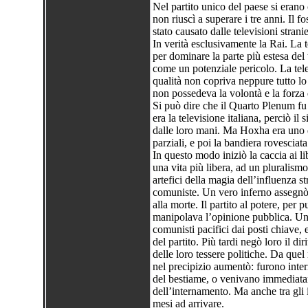
Nel partito unico del paese si erano 
non riuscì a superare i tre anni. Il f
stato causato dalle televisioni stranie
In verità esclusivamente la Rai. La 
per dominare la parte più estesa del
come un potenziale pericolo. La tele
qualità non copriva neppure tutto lo
non possedeva la volontà e la forza d
Si può dire che il Quarto Plenum fu 
era la televisione italiana, perciò 
dalle loro mani. Ma Hoxha era uno d
parziali, e poi la bandiera rovescia
In questo modo iniziò la caccia ai li
una vita più libera, ad un pluralismo
artefici della magia dell’influenza s
comuniste. Un vero inferno assegnò a
alla morte. Il partito al potere, per 
manipolava l’opinione pubblica. Un
comunisti pacifici dai posti chiave,
del partito. Più tardi negò loro il dir
delle loro tessere politiche. Da que
nel precipizio aumentò: furono intern
del bestiame, o venivano immediatam
dell’internamento. Ma anche tra gli 
mesi ad arrivare.