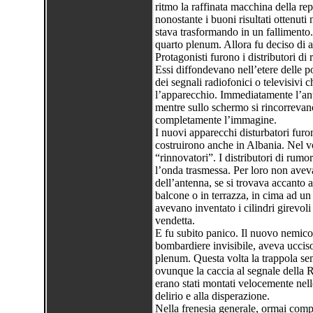
ritmo la raffinata macchina della re
nonostante i buoni risultati ottenuti
stava trasformando in un fallimento. 
quarto plenum. Allora fu deciso di a
Protagonisti furono i distributori di
Essi diffondevano nell’etere delle p
dei segnali radiofonici o televisivi 
l’apparecchio. Immediatamente l’anti
mentre sullo schermo si rincorrevan
completamente l’immagine.
I nuovi apparecchi disturbatori furon
costruirono anche in Albania. Nel v
“rinnovatori”. I distributori di rum
l’onda trasmessa. Per loro non aveva
dell’antenna, se si trovava accanto a
balcone o in terrazza, in cima ad un 
avevano inventato i cilindri girevoli
vendetta.
E fu subito panico. Il nuovo nemico 
bombardiere invisibile, aveva ucciso
plenum. Questa volta la trappola sem
ovunque la caccia al segnale della R
erano stati montati velocemente nell
delirio e alla disperazione.
Nella frenesia generale, ormai compl