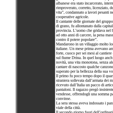
albanese era stato incarcerato, inte
rimproverato, corretto, licenziato, d
vita”, condannato a lavori pesanti nei
cooperative agricole.
Il cantante delle giornate del grupp
di grano, fu allontanato dalla capita
provincia. L’uomo che gridava nel b
ad otto anni di carcere, la pena ma
contro il potere popolare”.
Mandarono in un villaggio molto lon
italiane. Un mese prima avevano amm
forte, cuoco per sei mesi al cantiere 
sul fiume Drina. In quel luogo anch’
novità, una vita monotona, senza al
cantare di nascosto qualche canzone i
superato per la bellezza della sua voc
Il primo fu poco tempo dopo il quar
straniera sollevata dall’armata dei m
ricevuto dall’Italia un pacco di artic
pantaloni. Il ragazzo pregò insistent
vendesse, offrendogli una somma pari
convinse.
La sera stessa aveva indossato i pa
viale della città.
Il secondo giorno fuori dell’ordinari