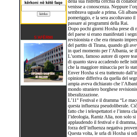
della sua ristretta cerchia di collabo
kërkoni në këtë faqe
venisse a conoscenza. Neppure l’org
sembrava uguale a prima. Gli albane
pomeriggio, e la sera ascoltavano il 
passare ai programmi della Rai.
Dopo pochi giorni Hoxha prese di nu
del paese si erano manifestati i seg
S'AFËRMI
revisionista e che era rimasto impres
del partito di Tirana, quando gli ave
in quel momento per l’Albania, se il
L’uomo, famoso autore di opere teatr
di quanto stava accadendo nelle istit
che la maggiore minaccia per lo stat
Enver Hoxha si era trattenuto dall’i
opinione differiva da quella del seg
ampia aveva dichiarato che l’Albania
mondo straniero borghese revisionis
liberalizzazione.
L’11° Festival e il dramma “Le macc
questa influenza pseudoliberale. Ci
fatto che i telespettatori e l’intera c
l’ideologia, Ramiz Alia, non solo si
applaudendo il festival e il dramma, 
forza dell’influenza negativa proveni
Questa volta, le urla di Hoxha si udi