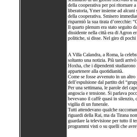
della cooperativa per poi ritornare a
liberatoria, Ymer insieme ad alcuni 
della cooperativa. Smisero immedia
risparmiò la sua tirata d’orecchie: “
Il quarto plenum era stato seguito da
dissidente nella città era di Agron e
politiche, si disse. Nel giro di poc
A Villa Calandra, a Roma, la celeb
soltanto una notizia. Più tardi arriv
Hoxha, che i dipendenti studiarono 
appartenere alla quotidianità.
Come se fosse avvenuto in un altro 
dell’espulsione dal partito del “gru
Per una settimana, le parole del cap
angoscia e tensione. Si parlava poc
bevevano il caffè quasi in silenzio,
vigilia di un funerale.
Tutti attendevano qualche raccoman
riguardi della Rai, ma da Tirana no
guardare la televisione per tutto il
programmi visti o su quelli che avre