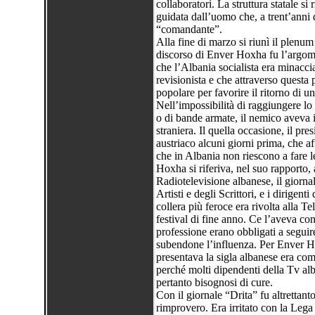
collaboratori. La struttura statale si 
guidata dall’uomo che, a trent’anni 
“comandante”.
Alla fine di marzo si riunì il plenum
discorso di Enver Hoxha fu l’argome
che l’Albania socialista era minacc
revisionista e che attraverso questa p
popolare per favorire il ritorno di un
Nell’impossibilità di raggiungere lo s
o di bande armate, il nemico aveva i
straniera. Il quella occasione, il pre
austriaco alcuni giorni prima, che af
che in Albania non riescono a fare le
Hoxha si riferiva, nel suo rapporto, 
Radiotelevisione albanese, il giorna
Artisti e degli Scrittori, e i dirige
collera più feroce era rivolta alla T
festival di fine anno. Ce l’aveva con
professione erano obbligati a seguir
subendone l’influenza. Per Enver Ho
presentava la sigla albanese era com
perché molti dipendenti della Tv al
pertanto bisognosi di cure.
Con il giornale “Drita” fu altrettant
rimprovero. Era irritato con la Lega d