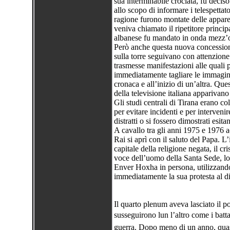
sua interminabile crociata, fu deciso 
allo scopo di informare i telespetta
ragione furono montate delle apparec
veniva chiamato il ripetitore principa
albanese fu mandato in onda mezz’or
Però anche questa nuova concessione
sulla torre seguivano con attenzione
trasmesse manifestazioni alle quali 
immediatamente tagliare le immagini 
cronaca e all’inizio di un’altra. Que
della televisione italiana apparivano
Gli studi centrali di Tirana erano co
per evitare incidenti e per interveni
distratti o si fossero dimostrati esita
A cavallo tra gli anni 1975 e 1976 a
Rai si aprì con il saluto del Papa. L
capitale della religione negata, il c
voce dell’uomo della Santa Sede, lo 
Enver Hoxha in persona, utilizzando 
immediatamente la sua protesta al di
Il quarto plenum aveva lasciato il po
susseguirono lun l’altro come i batt
guerra. Dopo meno di un anno, quasi