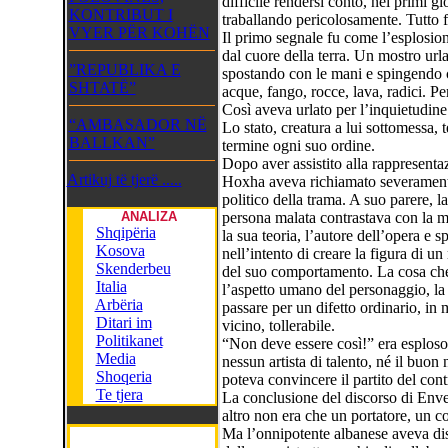
difficile rendersi conto, nei primi g
KONTRIBUT I
traballando pericolosamente. Tutto f
VYER PËR KOHËN
Il primo segnale fu come l’esplosio
dal cuore della terra. Un mostro url
”REPUBLIKA E
spostando con le mani e spingendo co
SHTATË”
acque, fango, rocce, lava, radici. Per
Così aveva urlato per l’inquietudin
“AMBASADOR NË
Lo stato, creatura a lui sottomessa, 
BALLKAN”
termine ogni suo ordine.
Dopo aver assistito alla rappresenta
Artikuj të tjerë .....
Hoxha aveva richiamato severamente g
politico della trama. A suo parere, 
ANALIZA
persona malata contrastava con la mo
Shqipëria
la sua teoria, l’autore dell’opera e sp
Kosova
nell’intento di creare la figura di u
Skenderbeu
del suo comportamento. La cosa che 
Italia
l’aspetto umano del personaggio, la s
Arbëria
passare per un difetto ordinario, in m
Ditari im
vicino, tollerabile.
Politikanet
“Non deve essere così!” era esplo
Media
nessun artista di talento, né il buo
Shoqeria
poteva convincere il partito del cont
Te tjera
La conclusione del discorso di Env
altro non era che un portatore, un c
Ma l’onnipotente albanese aveva dis