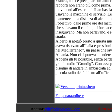
Francia, li fece precipitare un’altra c
rapporti non erano più come prima. C
movimenti all’esterno dell’ambasciat
usavano le macchine di servizio. Le 
mantenevano a distanza di alcuni me
l’obiettivo, dalle prime ore del matti
che si davano il cambio, e i loro ac
inseguivano. Ma non parlavano, e so
strada.
Alberto si abituò presto a questa 
aveva riservato all’Italia espressio
nel Mediterraneo”, un paese che lavor
Albania. Non ci si poteva attendere
Appena gli fu possibile, senza perde
grande radio “Grundig”. Con essa pot
bisogno di andare in ambasciata ad ag
piccola radio dell’addetto all’ufficio 
Version i printueshem
Faqja paraardhese
ylli@yllipolovina.com
©
Kontakt:
2007-2