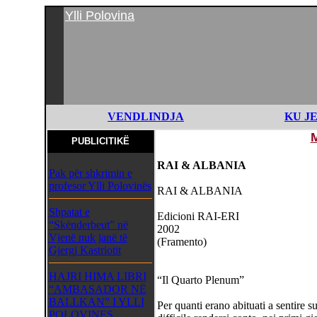
Ylli Polovina
VENDLINDJA
KU J
PUBLICITIKË
RAI & ALBANIA
Pak për shkrimin e
profesor Ylli Polovinës
RAI & ALBANIA
Shpatat e
Edicioni RAI-ERI
“Skënderbeut” në
2002
Vjenë nuk janë të
(Framento)
Gjergj Kastriotit
HAJRI HIMA LIBRI
“Il Quarto Plenum”
“AMBASADOR NË
BALLKAN” I YLLI
Per quanti erano abituati a sentire su
POLOVINES,