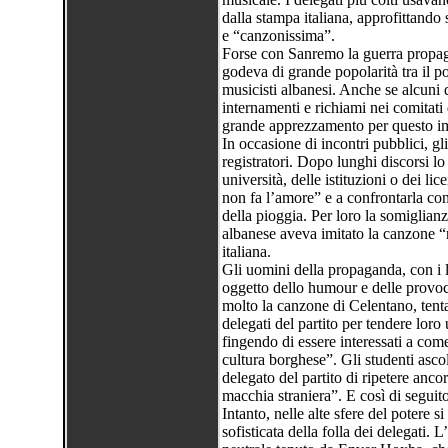
dalla stampa italiana, approfittando 
e “canzonissima”.
Forse con Sanremo la guerra propagan
godeva di grande popolarità tra il pop
musicisti albanesi. Anche se alcuni d
internamenti e richiami nei comitati 
grande apprezzamento per questo i
In occasione di incontri pubblici, gl
registratori. Dopo lunghi discorsi l
università, delle istituzioni o dei li
non fa l’amore” e a confrontarla con
della pioggia. Per loro la somiglianz
albanese aveva imitato la canzone “
italiana.
Gli uomini della propaganda, con i l
oggetto dello humour e delle provoc
molto la canzone di Celentano, ten
delegati del partito per tendere lor
fingendo di essere interessati a come
cultura borghese”. Gli studenti asco
delegato del partito di ripetere anc
macchia straniera”. E così di seguito
Intanto, nelle alte sfere del potere
sofisticata della folla dei delegati.