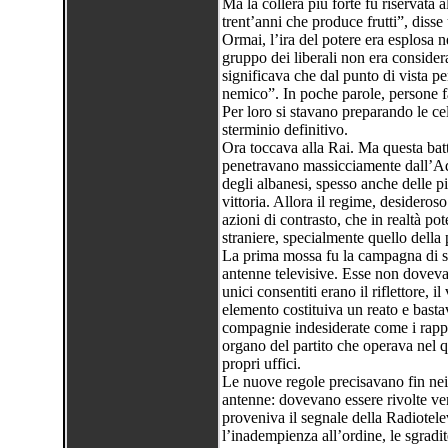
Ma la collera più forte fu riservata
trent’anni che produce frutti”, disse 
Ormai, l’ira del potere era esplosa n
gruppo dei liberali non era consider
significava che dal punto di vista pe
nemico”. In poche parole, persone fal
Per loro si stavano preparando le cell
sterminio definitivo.
Ora toccava alla Rai. Ma questa batta
penetravano massicciamente dall’Adri
degli albanesi, spesso anche delle pi
vittoria. Allora il regime, desideros
azioni di contrasto, che in realtà pot
straniere, specialmente quello della p
La prima mossa fu la campagna di se
antenne televisive. Esse non doveva
unici consentiti erano il riflettore, il
elemento costituiva un reato e bastav
compagnie indesiderate come i rappr
organo del partito che operava nel qu
propri uffici.
Le nuove regole precisavano fin nei 
antenne: dovevano essere rivolte ver
proveniva il segnale della Radiotel
l’inadempienza all’ordine, le sgradit