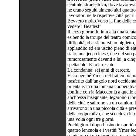
centrale idroelettrica, dove lavor
ne erano seguiti almeno altri quattro 
lavoratori nelle rispettive città per 
Bevvero molto.Verso la fine della c
vedere i Beatles!”
Il terzo giorno fu in realtà una serat
esibendo la troupe del teatro comico 
difficoltà ad assicurarsi un biglietto
applaudito ed era uscito pieno di e
stato, una jeep cinese, che nel suo p
rumorosamente davanti a lui, a cinqu
spettacolo. E fu arrestato.
La condanna: sei anni di carcere.
Ecco perché Ymer, nel frattempo nom
trasferito dall’angolo nord occidenta
orientale, in una lontana cooperati
confine con la Macedonia a quello c
anch’essa insegnante, legarono i loro
della città e salirono su un camion
arrivarono in una piccola città e pre
della cooperativa, che scendeva in cit
una volta ogni tre giorni.
Pochi giorni dopo l’asino trasportò n
quattro lenzuola e i vestiti. Ymer fec
seminario di un giorno riservato a tu