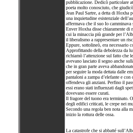
pubblicazione. Dedicò particolare at
poeta molto conosciuto, che giudicò
Jean Paul Sartre, a detta di Hoxha pe
una inquietudine esistenziale dell’au
affermava che il suo Io camminava s
Enver Hoxha disse chiaramente di no
cui la minaccia più grande per l’Al
il liberalismo a rappresentare un risch
Eppure, sottolineò, era necessario c
Approfittando della debolezza da lu
richiamò l’attenzione sul fatto che 
avevano lasciato il segno anche sull
che in gran parte aveva abbandonato
per seguire la moda dettata dalle emit
pantaloni a zampa d’elefante e con ca
offendeva gli anziani. Perfino il pa
essi erano stati influenzati dagli spe
dovevano essere curati.
Il fragore del tuono era terminato. Or
degli edifici criticati, le crepe nei 
Secondo una regola ben nota alla ma
inizio la rottura delle ossa.
La catastrofe che si abbatté sull’A