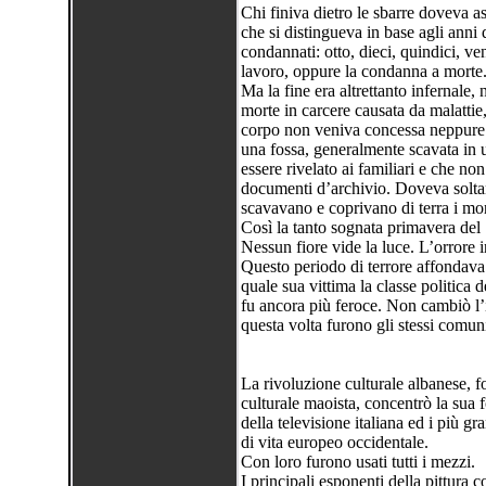
Chi finiva dietro le sbarre doveva asp
che si distingueva in base agli anni 
condannati: otto, dieci, quindici, ve
lavoro, oppure la condanna a morte
Ma la fine era altrettanto infernale,
morte in carcere causata da malattie, 
corpo non veniva concessa neppure u
una fossa, generalmente scavata in
essere rivelato ai familiari e che n
documenti d’archivio. Doveva soltan
scavavano e coprivano di terra i mor
Così la tanto sognata primavera del
Nessun fiore vide la luce. L’orrore 
Questo periodo di terrore affondava
quale sua vittima la classe politica 
fu ancora più feroce. Non cambiò l’i
questa volta furono gli stessi comunis
La rivoluzione culturale albanese, f
culturale maoista, concentrò la sua f
della televisione italiana ed i più gr
di vita europeo occidentale.
Con loro furono usati tutti i mezzi.
I principali esponenti della pittura 