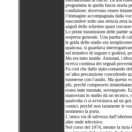
programma in quella fascia oraria p
condizione: dovevano essere trasmes
l’immagine accompagnata dalla voc
nascondere sotto una striscia nera la
angoli dello schermo quasi cercasse 
Le prime trasmissioni delle partite s
sorpresa generale. Una partita di cal
le grida dello stadio era sempliceme
qualcosa, si guardava interrogativam
nel tentativo di seguire e godersi, pe
Ma era tutto inutile. Annoiati, i tifo
ricerca continua dei segnali provenie
Fu così che dallo stato-comando dell
un’altra precauzione concedendo qual
trasmesse con l’audio. Ma questa vol
più, perché compresero immediatame
erano state montate, sovrapposte. Er
manovrata in studio da un tecnico, 
qualvolta ci si avvicinava ad un gol
comici, perché non raramente le voc
nemmeno la porta.
L’unica via di salvezza dall’ulteriore
altre onde televisive.
Nel corso del 1974, mentre la furia d