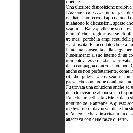
ripetute.
Una ulteriore disposizione proibiva
L’azione di attacco contro i piccoli 
risultati. Il numero di appassionati d
iniziarono le discussioni, spesso an
seguire la Rai e quelli che si sentiv
Sembrò che il regime avesse trionfat
tre mesi, perché in ampi strati della
via d’uscita. Fu accertato che era po
l’antenna consentita dalla legge per
l’inserimento al suo interno di un 
non poteva essere notata o provata d
della campagna contro le antenne. Q
anche se non perfettamente, come inv
cittadini potevano così seguire con u
paese, che comunque continuavano
Fu trovata una soluzione anche ad un’
della televisione albanese era troppo
Rai, che impediva la visione della st
notturno delle antenne. A questo sco
mettevano sui davanzali delle finestr
un’antenna che si inseriva in un cusci
attaccava con delle fasce di ferro.