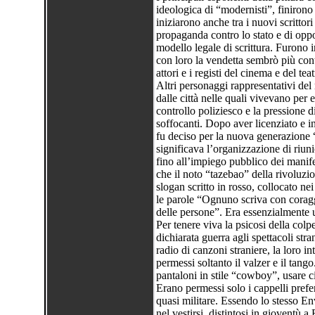
ideologica di “modernisti”, finirono 
iniziarono anche tra i nuovi scrittori
propaganda contro lo stato e di oppo
modello legale di scrittura. Furono i
con loro la vendetta sembrò più cont
attori e i registi del cinema e del te
Altri personaggi rappresentativi del 
dalle città nelle quali vivevano per 
controllo poliziesco e la pressione 
soffocanti. Dopo aver licenziato e in
fu deciso per la nuova generazione 
significava l’organizzazione di riuni
fino all’impiego pubblico dei manifes
che il noto “tazebao” della rivoluzi
slogan scritto in rosso, collocato nei
le parole “Ognuno scriva con coragg
delle persone”. Era essenzialmente u
Per tenere viva la psicosi della colp
dichiarata guerra agli spettacoli stra
radio di canzoni straniere, la loro in
permessi soltanto il valzer e il tang
pantaloni in stile “cowboy”, usare ci
Erano permessi solo i cappelli prefer
quasi militare. Essendo lo stesso 
nel vestirsi, distintosi in gioventù a