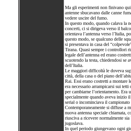
Ma gli esperimenti non finivano qui:
antenne sbucavano dalle canne fumar
vedere uscire del fumo.
In questo modo, quando calava la not
concerti, ci si dirigeva verso il ba
orientava l’antenna verso l’Italia, p
questo modo, se qualcuno delle squ
si presentava in casa del “colpevole
Tirana. Quasi sempre i controllori r
legale dell’antenna ed erano costrett
scuotendo la testa, chiedendosi se a
dell’Italia.
Le maggiori difficoltà le doveva sup
città, della casa o del piano dell’ab
Rai. Essi erano costretti a montare le
era necessario arrampicarsi sui tetti 
per cambiarne l’orientamento. Era un
specialmente quando aveva inizio il
serial o incominciava il campionato 
Contemporaneamente si diffuse a ma
nuova antenna speciale chiamata, co
riusciva a ricevere normalmente sia l
jugoslava.
In quel periodo giungevano ogni gio