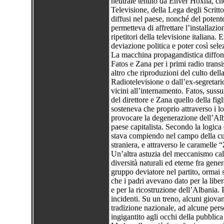
neutrale tenuto da Enver Hoxha, che l
Televisione, della Lega degli Scritto
diffusi nel paese, nonché del potent
permetteva di affrettare l’installazion
ripetitori della televisione italiana. 
deviazione politica e poter così selez
La macchina propagandistica diffon
Fatos e Zana per i primi radio trans
altro che riproduzioni del culto della
Radiotelevisione o dall’ex-segretario
vicini all’internamento. Fatos, sussu
del direttore e Zana quello della fig
sosteneva che proprio attraverso i l
provocare la degenerazione dell’Alba
paese capitalista. Secondo la logica 
stava compiendo nel campo della cult
straniera, e attraverso le caramell
Un’altra astuzia del meccanismo cal
diversità naturali ed eterne fra gene
gruppo deviatore nel partito, ormai 
che i padri avevano dato per la liber
e per la ricostruzione dell’Albania. 
incidenti. Su un treno, alcuni giovan
tradizione nazionale, ad alcune pers
ingigantito agli occhi della pubblica