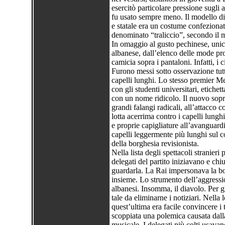
esercitò particolare pressione sugli
fu usato sempre meno. Il modello di
e statale era un costume confezionat
denominato “traliccio”, secondo il 
In omaggio al gusto pechinese, unic
albanese, dall’elenco delle mode pro
camicia sopra i pantaloni. Infatti, i
Furono messi sotto osservazione tutt
capelli lunghi. Lo stesso premier M
con gli studenti universitari, etiche
con un nome ridicolo. Il nuovo sopr
grandi falangi radicali, all’attacco c
lotta acerrima contro i capelli lungh
e proprie capigliature all’avanguardi
capelli leggermente più lunghi sul c
della borghesia revisionista.
Nella lista degli spettacoli stranieri p
delegati del partito iniziavano e chi
guardarla. La Rai impersonava la bor
insieme. Lo strumento dell’aggression
albanesi. Insomma, il diavolo. Per gl
tale da eliminarne i notiziari. Nell
quest’ultima era facile convincere i t
scoppiata una polemica causata dall
musicale. I delegati più colti usavan