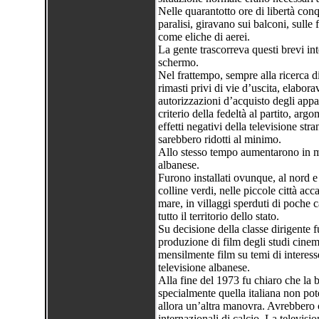
Nelle quarantotto ore di libertà conq
paralisi, giravano sui balconi, sulle f
come eliche di aerei.
La gente trascorreva questi brevi inte
schermo.
Nel frattempo, sempre alla ricerca di
rimasti privi di vie d’uscita, elabora
autorizzazioni d’acquisto degli appar
criterio della fedeltà al partito, a
effetti negativi della televisione stra
sarebbero ridotti al minimo.
Allo stesso tempo aumentarono in man
albanese.
Furono installati ovunque, al nord e
colline verdi, nelle piccole città acc
mare, in villaggi sperduti di poche c
tutto il territorio dello stato.
Su decisione della classe dirigente f
produzione di film degli studi cinema
mensilmente film su temi di interess
televisione albanese.
Alla fine del 1973 fu chiaro che la ba
specialmente quella italiana non pote
allora un’altra manovra. Avrebbero c
internazionali di calcio. La televisi