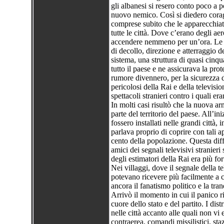
gli albanesi si resero conto poco a p
nuovo nemico. Così si diedero coragg
comprese subito che le apparecchiatu
tutte le città. Dove c’erano degli aer
accendere nemmeno per un’ora. Le l
di decollo, direzione e atterraggio d
sistema, una struttura di quasi cinq
tutto il paese e ne assicurava la pro
rumore divennero, per la sicurezza 
pericolosi della Rai e della televisio
spettacoli stranieri contro i quali er
In molti casi risultò che la nuova 
parte del territorio del paese. All’in
fossero installati nelle grandi città
parlava proprio di coprire con tali ap
cento della popolazione. Questa diff
amici dei segnali televisivi stranieri
degli estimatori della Rai era più fo
Nei villaggi, dove il segnale della te
potevano ricevere più facilmente a c
ancora il fanatismo politico e la tranq
Arrivò il momento in cui il panico rit
cuore dello stato e del partito. I dis
nelle città accanto alle quali non vi 
contraerea, comandi missilistici, st