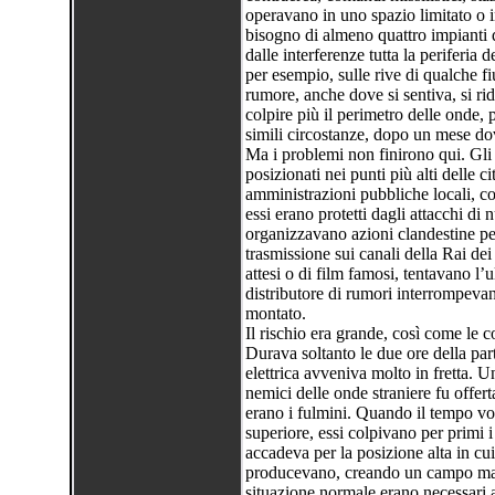
operavano in uno spazio limitato o i
bisogno di almeno quattro impianti 
dalle interferenze tutta la periferia de
per esempio, sulle rive di qualche fi
rumore, anche dove si sentiva, si ri
colpire più il perimetro delle onde, 
simili circostanze, dopo un mese do
Ma i problemi non finirono qui. Gli
posizionati nei punti più alti delle c
amministrazioni pubbliche locali, com
essi erano protetti dagli attacchi di
organizzavano azioni clandestine per 
trasmissione sui canali della Rai dei
attesi o di film famosi, tentavano l’u
distributore di rumori interrompevano 
montato.
Il rischio era grande, così come le 
Durava soltanto le due ore della parti
elettrica avveniva molto in fretta. U
nemici delle onde straniere fu offer
erano i fulmini. Quando il tempo vo
superiore, essi colpivano per primi 
accadeva per la posizione alta in cu
producevano, creando un campo magne
situazione normale erano necessari 