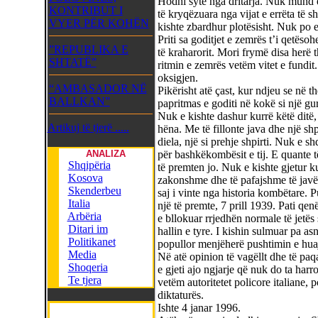
Hodhi sytë nga dritarja. Nuk mund e
KONTRIBUT I
të kryqëzuara nga vijat e errëta të s
VYER PËR KOHËN
kishte zbardhur plotësisht. Nuk po e 
Priti sa goditjet e zemrës t’i qetëso
”REPUBLIKA E
të kraharorit. Mori frymë disa herë 
SHTATË”
ritmin e zemrës vetëm vitet e fundi
oksigjen.
“AMBASADOR NË
Pikërisht atë çast, kur ndjeu se në the
BALLKAN”
papritmas e goditi në kokë si një gur
Nuk e kishte dashur kurrë këtë ditë, 
Artikuj të tjerë .....
hëna. Me të fillonte java dhe një shpr
diela, një si prehje shpirti. Nuk e s
ANALIZA
për bashkëkombësit e tij. E quante 
Shqipëria
të premten jo. Nuk e kishte gjetur kur
Kosova
zakonshme dhe të pafajshme të javës.
Skenderbeu
saj i vinte nga historia kombëtare. P
Italia
një të premte, 7 prill 1939. Pati qen
Arbëria
e bllokuar rrjedhën normale të jetës 
Ditari im
hallin e tyre. I kishin sulmuar pa asn
Politikanet
popullor menjëherë pushtimin e huaj 
Media
Në atë opinion të vagëllt dhe të paq
Shoqeria
e gjeti ajo ngjarje që nuk do ta harr
Te tjera
vetëm autoritetet policore italiane,
diktaturës.
Ishte 4 janar 1996.