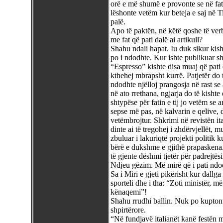
orë e më shumë e provonte se në fatin
lëshonte vetëm kur beteja e saj në Ti
palë.
Apo të paktën, në këtë qoshe të verb
me fat që pati dalë ai artikull?
Shahu ndali hapat. Iu duk sikur kish
po i ndodhte. Kur ishte publikuar sh
“Espresso” kishte disa muaj që pati d
kthehej mbrapsht kurrë. Patjetër do 
ndodhte njëlloj prangosja në rast se 
në ato rrethana, ngjarja do të kish
shtypëse për fatin e tij jo vetëm se a
sepse më pas, në kalvarin e qelive,
vetëmbrojtur. Shkrimi në revistën it
dinte ai të tregohej i zhdërvjellët, mu
zbuluar i lakuriqtë projekti politik ku
bërë e dukshme e gjithë prapaskena
të gjente dëshmi tjetër për padrejtës
Ndjeu gëzim. Më mirë që i pati ndodhu
Sa i Miri e gjeti pikërisht kur dallg
sporteli dhe i tha: “Zoti ministër, m
kënaqemi”!
Shahu rrudhi ballin. Nuk po kupton
shpirtërore.
“Në fundjavë italianët kanë festën më