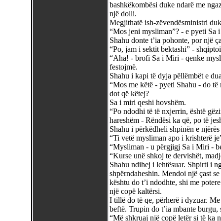
bashkëkombësi duke ndarë me ngazëlli
një dolli.
Megjithatë ish-zëvendësministri duk
“Mos jeni mysliman”? - e pyeti Sa i
Shahu donte t’ia pohonte, por një ças
“Po, jam i sektit bektashi” - shqipto
“Aha! - brofi Sa i Miri - qenke mysl
festojmë.
Shahu i kapi të dyja pëllëmbët e duar
“Mos me këtë - pyeti Shahu - do të 
dot që këtej?
Sa i miri qeshi hovshëm.
“Po ndodhi të të nxjerrin, është gëz
hareshëm - Rëndësi ka që, po të jes
Shahu i përkëdheli shpinën e njërës
“Ti vetë mysliman apo i krishterë je”
“Mysliman - u përgjigj Sa i Miri - b
“Kurse unë shkoj te dervishët, madje
Shahu ndihej i lehtësuar. Shpirti i n
shpërndaheshin. Mendoi një çast se 
kështu do t’i ndodhte, shi me potere 
një copë kaltërsi.
I tillë do të qe, përherë i dyzuar. 
beftë. Trupin do t’ia mbante burgu, sh
“Më shkruaj një copë letër si të ka