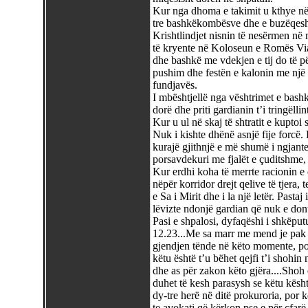
Kur nga dhoma e takimit u kthye në q
tre bashkëkombësve dhe e buzëqesh
Krishtlindjet nisnin të nesërmen në
të kryente në Koloseun e Romës Via 
dhe bashkë me vdekjen e tij do të për
pushim dhe festën e kalonin me një d
fundjavës.
I mbështjellë nga vështrimet e bash
dorë dhe priti gardianin t’i tringëllin
Kur u ul në skaj të shtratit e kuptoi
Nuk i kishte dhënë asnjë fije forcë. P
kurajë gjithnjë e më shumë i ngjante 
porsavdekuri me fjalët e çuditshme, 
Kur erdhi koha të merrte racionin e 
nëpër korridor drejt qelive të tjera,
e Sa i Mirit dhe i la një letër. Pasta
lëvizte ndonjë gardian që nuk e don
Pasi e shpalosi, dyfaqëshi i shkëputu
12.23...Me sa marr me mend je pak i
gjendjen tënde në këto momente, por
këtu është t’u bëhet qejfi t’i shohin 
dhe as për zakon këto gjëra....Shoh 
duhet të kesh parasysh se këtu kësh
dy-tre herë në ditë prokuroria, por k
te avokati që kërkon pse e për çfarë