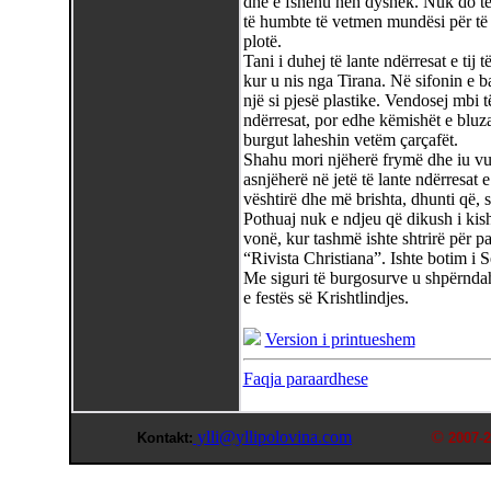
dhe e fshehu nën dyshek. Nuk do të i
të humbte të vetmen mundësi për të 
plotë.
Tani i duhej të lante ndërresat e tij
kur u nis nga Tirana. Në sifonin e ba
një si pjesë plastike. Vendosej mbi t
ndërresat, por edhe këmishët e bluza
burgut laheshin vetëm çarçafët.
Shahu mori njëherë frymë dhe iu vu 
asnjëherë në jetë të lante ndërresa
vështirë dhe më brishta, dhunti që, s
Pothuaj nuk e ndjeu që dikush i kisht
vonë, kur tashmë ishte shtrirë për pa
“Rivista Christiana”. Ishte botim i S
Me siguri të burgosurve u shpërndah
e festës së Krishtlindjes.
Version i printueshem
Faqja paraardhese
ylli@yllipolovina.com
©
Kontakt:
2007-2