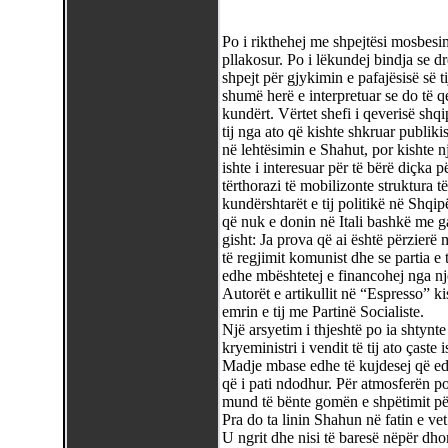
Po i rikthehej me shpejtësi mosbesim
pllakosur. Po i lëkundej bindja se dr
shpejt për gjykimin e pafajësisë së t
shumë herë e interpretuar se do të qe
kundërt. Vërtet shefi i qeverisë shqi
tij nga ato që kishte shkruar publiki
në lehtësimin e Shahut, por kishte 
ishte i interesuar për të bërë diçka 
tërthorazi të mobilizonte struktura t
kundërshtarët e tij politikë në Shqip
që nuk e donin në Itali bashkë me ga
gisht: Ja prova që ai është përzier
të regjimit komunist dhe se partia e 
edhe mbështetej e financohej nga nje
Autorët e artikullit në “Espresso” k
emrin e tij me Partinë Socialiste.
Një arsyetim i thjeshtë po ia shtynt
kryeministri i vendit të tij ato çaste
Madje mbase edhe të kujdesej që edh
që i pati ndodhur. Për atmosferën pol
mund të bënte gomën e shpëtimit pë
Pra do ta linin Shahun në fatin e vet
U ngrit dhe nisi të baresë nëpër dho