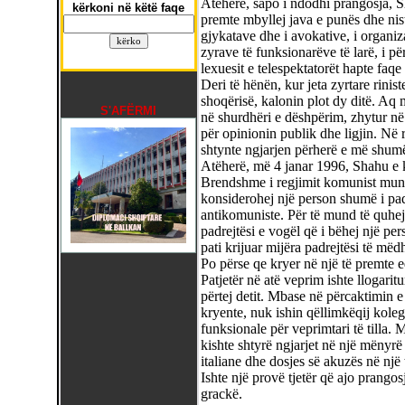
Atëherë, sapo i ndodhi prangosja, Sh
kërkoni në këtë faqe
premte mbyllej java e punës dhe nist
gjykatave dhe i avokative, i organiza
zyrave të funksionarëve të larë, i p
lexuesit e telespektatorët hapte faqe
Deri të hënën, kur jeta zyrtare rini
shoqërisë, kalonin plot dy ditë. Aq m
S'AFËRMI
në shurdhëri e dëshpërim, zhytur në 
për opinionin publik dhe ligjin. Në r
shtynte ngjarjen përherë e më shumë 
Atëherë, më 4 janar 1996, Shahu e k
Brendshme i regjimit komunist mund 
konsiderohej një person shumë i pad
antikomuniste. Për të mund të quhej 
padrejtësi e vogël që i bëhej një per
pati krijuar mijëra padrejtësi të mëd
Po përse qe kryer në një të premte ed
Patjetër në atë veprim ishte llogaritu
përtej detit. Mbase në përcaktimin e 
kryente, nuk ishin qëllimkëqij kole
funksionale për veprimtari të tilla. 
kishte shtyrë ngjarjet në një mënyrë 
italiane dhe dosjes së akuzës në një 
Ishte një provë tjetër që ajo prangosj
grackë.