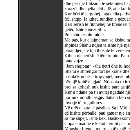
dhe për një fraksion të sekondës hapë
zbrazët dhe qelia përballë, atje ku duh
Kur bëri të largohej, nga qelia përb
foli shqip. Ia ktheu tundjen e gëzuar
Bëri sërish të rikthehej në brendësi t
tjetër. Ishte kinezi Shu.
Po i shtoheshin miqtë.
Më pas, kur e lajmëruan se kishte ra
shpinës Shahu ndjeu të ishte një njer
parandjenja e tij i thoshte të vërtetë
Ktheu njëherësh të tërë trupin. Para ti
buta vajze.
“Jam shqiptar” - tha tjetri dhe iu ho
Shahu e shtrëngoi fort në krahë dhe,
bashkëkombësit trupvogël, mezi mby
për një kohë të gjatë. Ndoshta nxirrt
prej sa kohësh nuk kishte parë asnjër
Kur u ndanë pa t’i avitej ngadalë një
por nuk ndodhi asgjë. Italiani bëri s
thyerje të rregullores.
Në orët e para të pasdites Sa i Miri u
që kishte përballë, pati gatuar një ë
sa më shpejt. Ishte kek. Bashkëkombë
Copa e madhe e kekut i erdhi pas pe
Mbushur brenda me rrush të thatë. K