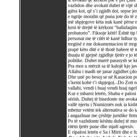
vazhdon dhe avokati duhet të vijë s
gjëra kot, që s’i zgjidh dot, sepse je
e ngrije moralin që puna jote do të
më shpjegove këta nuk kanë përse 
keni të drejtë të kërkoni “ballafaqim”
probatorio”. Fiksoje këtë! Është ti
personat me të cilët të kanë lidhur t
tregtisë e me dokumentacion të rregu
prapë këto ditë e të thotë habere të
thuaju të gjejnë zgjidhje tjetër e jo
politike. Duhet marrë parasysh se kë
Pra mos u mërzit sa të kalojë kjo jav
Allahu i madh në janar zgjidhet çdo
Dhe unë po besoj se në Kasacion po
s’kemi kohë t’i shpjegoj...Do Zoti 
vallahi, vendi i huaj vendi huaj ngel
Kur e mbaroi letrën, Shahu e palosi 
sërish. Duhej të bisedonte me avokat
vallë njeriu i Numizmës nuk ia kishte
mbetur vetëm tek alternativa se do 
i angazhuar me çështje juridike firma
Po të vazhdonte kështu duhej të mos
ritëm tjetër pune dhe mjaft agresiv.
E ripalosi letrën e Sa i Mirit dhe e f