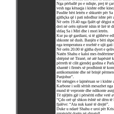
Nga përballë po e ndiqte, prej të çar
vesh nga kënaqja i kishte edhe kine
Pasdite bëri letrën e shkurtër për S
gjithçka që i pati ndodhur ishte për 
Në orën 19.40 nga fjalët që dëgjoi 
deri në orën njëzetë ishin të lirë të d
shfaq Sa i Miri dhe i mori letrën.
Kur pa që gardiani, si të gjithëve ed
shkonte në dush. Banjën e bëri shpej
nga temperatura e nxehtë e ujit gati
Në orën 20.00 të gjitha dyert e qeli
Natën Shahu e kaloi mes ëndërrimeve.
shtëpisë në Tiranë, në atë hapësirë
përreth të cilit gjendej godina e P
xhamtë i firmës së prodhimit të komp
antikomuniste dhe në brinjë përmend
Panjohur”.
Në mëngjes e lajmëruan se i kishte 
Karbone i solli sërish mesazhet nga 
mund të vepronte dhe ndikonte asnjë
Të njëjtën gjë i përsëriti edhe vetë a
“Çdo orë që shkon është në dëm të 
fjalëve: “Ata nuk kanë të drejtë”.
Duke u ndarë Shahu e uroi për Krisht
miqësisht dorën në shpatull.