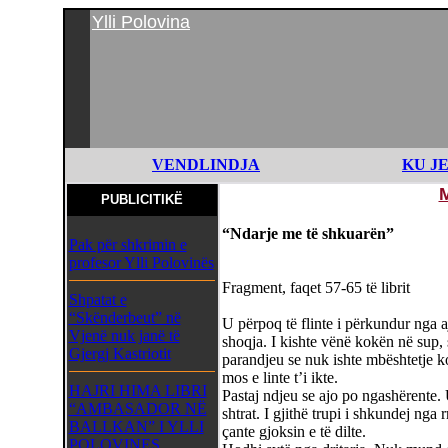
Ylli Polovina
VENDLINDJA
KU J
PUBLICITIKË
“Ndarje me të shkuarën”
Pak për shkrimin e
profesor Ylli Polovinës
Fragment, faqet 57-65 të librit
Shpatat e
“Skënderbeut” në
U përpoq të flinte i përkundur nga a
Vjenë nuk janë të
shoqja. I kishte vënë kokën në sup, 
Gjergj Kastriotit
parandjeu se nuk ishte mbështetje ko
mos e linte t’i ikte.
HAJRI HIMA LIBRI
Pastaj ndjeu se ajo po ngashërente.
“AMBASADOR NË
shtrat. I gjithë trupi i shkundej nga 
BALLKAN” I YLLI
çante gjoksin e të dilte.
POLOVINES,