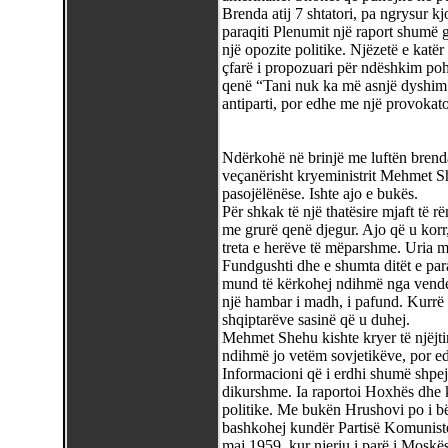
Brenda atij 7 shtatori, pa ngrysur kj
paraqiti Plenumit një raport shumë g
një opozite politike. Njëzetë e katër
çfarë i propozuari për ndëshkim pohoi,
qenë “Tani nuk ka më asnjë dyshim 
antiparti, por edhe me një provokator
Ndërkohë në brinjë me luftën brenda
veçanërisht kryeministrit Mehmet Sh
pasojëlënëse. Ishte ajo e bukës.
Për shkak të një thatësire mjaft të rë
me grurë qenë djegur. Ajo që u korr,
treta e herëve të mëparshme. Uria m
Fundgushti dhe e shumta ditët e para
mund të kërkohej ndihmë nga vendet
një hambar i madh, i pafund. Kurrë 
shqiptarëve sasinë që u duhej.
Mehmet Shehu kishte kryer të njëjti
ndihmë jo vetëm sovjetikëve, por ed
Informacioni që i erdhi shumë shpej
dikurshme. Ia raportoi Hoxhës dhe k
politike. Me bukën Hrushovi po i bën
bashkohej kundër Partisë Komuniste K
maj 1959, kur njeriu i parë i Moskës 