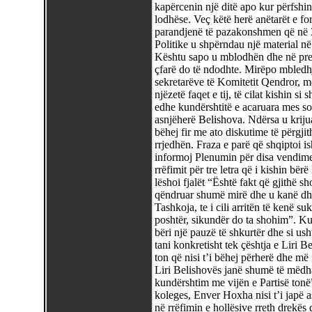
kapërcenin një ditë apo kur përfshin
lodhëse. Veç këtë herë anëtarët e for
parandjenë të pazakonshmen që në 3 
Politike u shpërndau një material në 
Kështu sapo u mblodhën dhe në pre
çfarë do të ndodhte. Mirëpo mbledhja
sekretarëve të Komitetit Qendror, m
njëzetë faqet e tij, të cilat kishin s
edhe kundërshtitë e acaruara mes so
asnjëherë Belishova. Ndërsa u krijua 
bëhej fir me ato diskutime të përgji
rrjedhën. Fraza e parë që shqiptoi is
informoj Plenumin për disa vendime
rrëfimit për tre letra që i kishin bë
lëshoi fjalët “Është fakt që gjithë sh
qëndruar shumë mirë dhe u kanë dh
Tashkoja, te i cili arritën të kenë 
poshtër, sikundër do ta shohim”. Kur
bëri një pauzë të shkurtër dhe si usht
tani konkretisht tek çështja e Liri
ton që nisi t’i bëhej përherë dhe më
Liri Belishovës janë shumë të mëdha 
kundërshtim me vijën e Partisë tonë”
koleges, Enver Hoxha nisi t’i japë 
në rrëfimin e hollësive rreth drekës