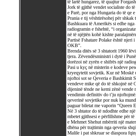
të lartë hungarez, të quajtur Forgas
Jork të gjithë vendet socialiste do 
e Parë, por nga Hungaria do të qe e 
Prania e tij vështirësohej për shkak
Bashkuara të Amerikës si edhe nga a
radiogramin e fshehtë, “i organizat
në të njëjtën kohë kishte paralajmër
Partisë Fshatare Polake është njeri 
OKB”.
Brenda ditës së 3 shtatorit 1960 lëv
tjera. Zëvendësministri i dytë i Pun
dorëzoi në zyrën e shifrës një radi
Pasi u kyç në misterin e kodeve pes
kryeqytetit sovjetik. Kur në Moskë 
njoftoi sot se Qeveria e Bashkimit S
vendeve mike që do të shkojnë në 
dijeninë tënde ne kemi zënë vende 
vendimin definitiv do t’ju njoftojm
qeverinë sovjetike por nuk ka mundë
paguar biletat me vaporin “Queen E
Në 3 shtator do të ndodhte edhe një n
mbetet gjithsesi e përfillshme për të 
e Mehmet Shehut mbërriti një materia
dhëna për trajtimin nga qeveria shqi
Malile i pat shkruar se diaspora fqi