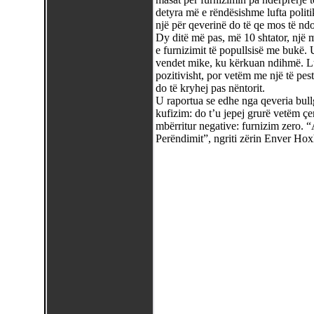
detyra më e rëndësishme lufta polit
një për qeverinë do të qe mos të ndo
Dy ditë më pas, më 10 shtator, një 
e furnizimit të popullsisë me bukë. 
vendet mike, ku kërkuan ndihmë. Lut
pozitivisht, por vetëm me një të pes
do të kryhej pas nëntorit.
U raportua se edhe nga qeveria bull
kufizim: do t’u jepej grurë vetëm çe
mbërritur negative: furnizim zero. “
Perëndimit”, ngriti zërin Enver Hox