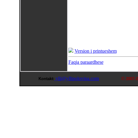
Version i printueshem
Faqja paraardhese
ylli@yllipolovina.com
©
Kontakt:
2007-2