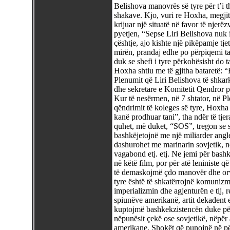
Belishova manovrës së tyre për t’i t
shakave. Kjo, vuri re Hoxha, megjit
krijuar një situatë në favor të njer
pyetjen, “Sepse Liri Belishova nuk i
çështje, ajo kishte një pikëpamje tj
mirën, prandaj edhe po përpiqemi t
duk se shefi i tyre përkohësisht do 
Hoxha shtiu me të gjitha bataretë: “
Plenumit që Liri Belishova të shkark
dhe sekretare e Komitetit Qendror 
Kur të nesërmen, në 7 shtator, në P
qëndrimit të koleges së tyre, Hoxha e
kanë prodhuar tani”, tha ndër të tjer
quhet, më duket, “SOS”, tregon se s
bashkëjetojnë me një miliarder angle
dashurohet me marinarin sovjetik, nd
vagabond etj. etj. Ne jemi për bashk
në këtë film, por për atë leniniste 
të demaskojmë çdo manovër dhe orvat
tyre është të shkatërrojnë komunizmi
imperializmin dhe agjenturën e tij, 
spiunëve amerikanë, artit dekadent 
kuptojmë bashkekzistencën duke pë
nëpunësit çekë ose sovjetikë, nëpër 
amerikane. Shokët që punojnë në përfa