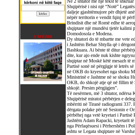
Në 2 shtator me një tekst të shkruar
kërkoni në këtë faqe
Shqipërisë i nisi një “Notë” Legatës
daljeje gjashtëmujore për dhjetë anët
nëpër territorin e vendit fqinj të për
Brindisit dhe në Romë edhe të aerop
shqiptare një mundësi tjetër kalimi 
Domodosola e Modena.
S'AFËRMI
Dy shtatori do të mbartte me vete ed
i Jashtëm Behar Shtylla që i dërgon
Bashkuara. Ai bënte të ditur përbërj
dite, kur ajo ende nuk kishte ngrys
shqiptar në Moskë këtë mesazh të m
Partisë sonë në përgjigje të letrës 
në OKB do kryesohet nga shoku Me
Ministrinë e Jashtme në se shoku Hr
OKB, do shkojë atje që në fillim t
shkojë. Presim përgjigjen”.
Të nesërmen, më 3 shtator, ndërsa Kë
Shqipërisë miratoi përbërjen e deleg
mbërriti në Tiranë radiogrami 337. Fj
dërgata polake për në Sesionin e O
përbëhej nga vetë kryetari i Partisë
Jashtëm Adam Rapacki, kryetarit të 
nga Përfaqësuesi i Përhershëm i Pol
ashtu se Legata shqiptare në Varsha