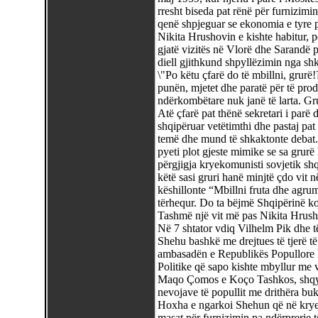
rresht biseda pat rënë për furnizim
qenë shpjeguar se ekonomia e tyre p
Nikita Hrushovin e kishte habitur, 
gjatë vizitës në Vlorë dhe Sarandë 
diell gjithkund shpyllëzimin nga sh
\"Po këtu çfarë do të mbillni, grurë
punën, mjetet dhe paratë për të prod
ndërkombëtare nuk janë të larta. Gru
Atë çfarë pat thënë sekretari i parë
shqipëruar vetëtimthi dhe pastaj pat 
temë dhe mund të shkaktonte debat
pyeti plot gjeste mimike se sa grurë 
përgjigja kryekomunisti sovjetik shqi
këtë sasi gruri hanë minjtë çdo vit n
këshillonte “Mbillni fruta dhe agrum
tërhequr. Do ta bëjmë Shqipërinë kop
Tashmë një vit më pas Nikita Hrush
Në 7 shtator vdiq Vilhelm Pik dhe
Shehu bashkë me drejtues të tjerë të
ambasadën e Republikës Popullore
Politike që sapo kishte mbyllur me 
Maqo Çomos e Koço Tashkos, shqyrto
nevojave të popullit me drithëra buk
Hoxha e ngarkoi Shehun që në krye të
masat për furnizimin pa ndërprerje të