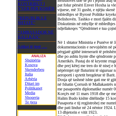
Belishovës dhe se po i jepnin asaj sër
KONTRIBUT I
pat folur përsëri Enver Hoxha ia vle
VYER PËR KOHËN
vijuese, më 31 gusht, e njëjta ske
mbledhjes së Byrosë Politike kryek
”REPUBLIKA E
Belishovën. Tashko e mori fjalën disa 
SHTATË”
Diskutimin në mbyllje të mbledhje
ndjellakeqes “Qëndrimet e tua çojnë 
“AMBASADOR NË
BALLKAN”
Në 1 shtator Ministria e Punëve të J
Artikuj të tjerë .....
dokumentacionin e nevojshëm në përp
përgjatë gjithë intenerarit të pritshë
ANALIZA
dhe po ashtu hynte dhe qëndronte pë
Shqipëria
Amerikës. Pastaj do të kryente rrugë
Kosova
dhe prej këtej me tren do të nisej e 
Skenderbeu
nëpërmjet një fluturimi të siguruar 
Italia
aeroporti i qytetit bregdetar të Barit.
Arbëria
Dosja që tashmë ishte gati me të gj
Ditari im
në fshatin Çorrush të Mallakastrës në
Politikanet
me pasaportën diplomatike numër 000
Media
Korçës më 11 mars 1918 dhe qe me s
Shoqeria
Halim Budo kishte ditëlindje 15 korr
Te tjera
Pasaporta e tij regjistrohej me numr
dhe pati lindur në 24 nëntor 1924. L
13 dhjetorin e vitit 1923.