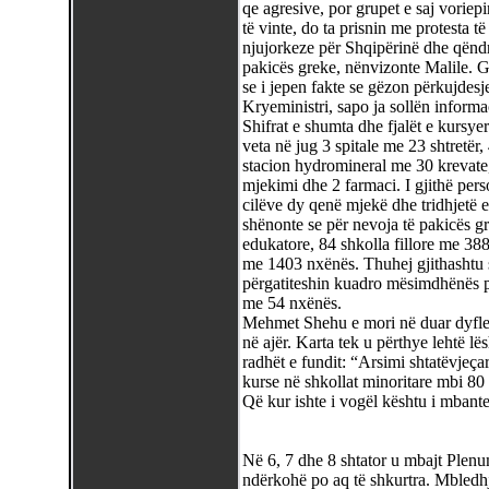
qe agresive, por grupet e saj vorie
të vinte, do ta prisnin me protesta 
njujorkeze për Shqipërinë dhe qënd
pakicës greke, nënvizonte Malile. G
se i jepen fakte se gëzon përkujdesje
Kryeministri, sapo ja sollën informa
Shifrat e shumta dhe fjalët e kursye
veta në jug 3 spitale me 23 shtretër, 
stacion hydromineral me 30 krevate,
mjekimi dhe 2 farmaci. I gjithë perso
cilëve dy qenë mjekë dhe tridhjetë e
shënonte se për nevoja të pakicës 
edukatore, 84 shkolla fillore me 38
me 1403 nxënës. Thuhej gjithashtu 
përgatiteshin kuadro mësimdhënës pë
me 54 nxënës.
Mehmet Shehu e mori në duar dyflet
në ajër. Karta tek u përthye lehtë lës
radhët e fundit: “Arsimi shtatëvjeça
kurse në shkollat minoritare mbi 80
Që kur ishte i vogël kështu i mbant
Në 6, 7 dhe 8 shtator u mbajt Plenu
ndërkohë po aq të shkurtra. Mbledhje