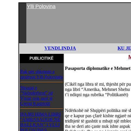
Ylli Polovina
VENDLINDJA
KU J
PUBLICITIKË
Pasaporta diplomatike e Mehme
Pak për shkrimin e
profesor Ylli Polovinës
(Cikël nga libra të mi, thjesht për 
Shpatat e
nga libri “Amerika, Mehmet Shehu
“Skënderbeut” në
t’i ndiqni nga rubrika “Politikanët)
Vjenë nuk janë të
Gjergj Kastriotit
Ndërkohë në Shqipëri politika më s
HAJRI HIMA LIBRI
qe e kapur pas çfarë kishte ngjarë 
“AMBASADOR NË
tridhjetë të gushtit u mbajt një mbl
BALLKAN” I YLLI
tha se deri ato çaste nuk ishte aspa
POLOVINES,